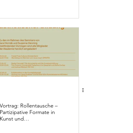
in Unserem Workshop am
17.8. 2023
Vortrag: Rollentausche –
Partizipative Formate in
Kunst und
Kunstpädagogik