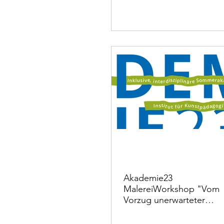
Akademie23
MalereiWorkshop "Vom
Vorzug unerwarteter
Ereignisse" Martin
Schepers & Annette