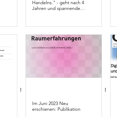
Handelns." - geht nach 4
Jahren und spannenden
Beiträgen ins Archiv.
Vielen Dank allen
Beitragenden und der
Fakultät II, Universität
Siegen für die Förderung
meines Projekts
Im Juni 2023 Neu
erschienen: Publikation