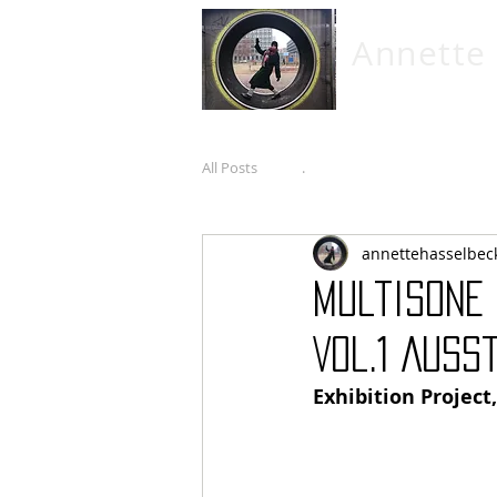
Annette
All Posts
.
annettehasselbec
Multisone
Vol.1 Auss
Exhibition Project