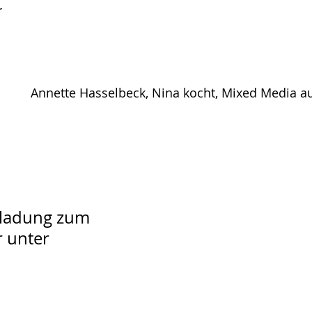
r
 Media auf Holztafel, 
nladung zum 
 unter 