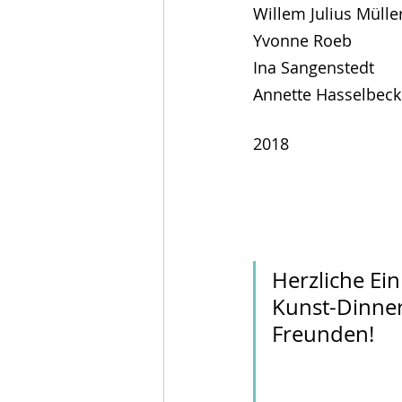
Willem Julius Mülle
Yvonne Roeb
Ina Sangenstedt
Annette Hasselbeck
                                          Annette Hasselbeck, Nina kocht, Mixed
2018
Herzliche Ei
Kunst-Dinner
Freunden!